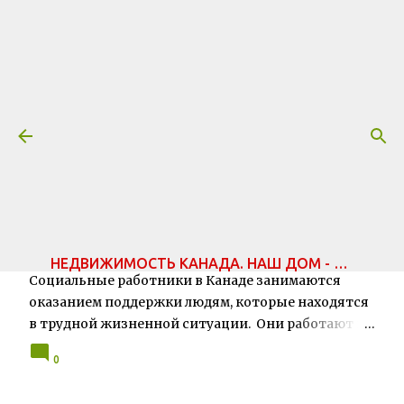
.
К основному контенту
Чем занимаются социальные
работники в Канаде и на чьей
они стороне?
дата:
5/04/2023
РАБОТА
СОЦИАЛЬНАЯ ПОМОЩЬ
НЕДВИЖИМОСТЬ КАНАДА. НАШ ДОМ - ТОРОНТО.
Социальные работники в Канаде занимаются
оказанием поддержки людям, которые находятся
в трудной жизненной ситуации. Они работают в
различных областях, таких как здравоохранение,
0
образование, правоохранительные органы, а
также в государственных и негосударственных